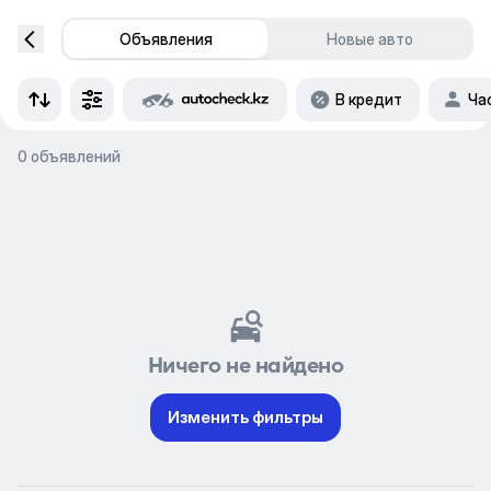
Объявления
Новые авто
В кредит
Ча
0 объявлений
Ничего не найдено
Изменить фильтры