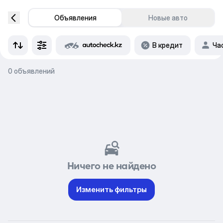
Объявления
Новые авто
В кредит
Ча
0 объявлений
Ничего не найдено
Изменить фильтры