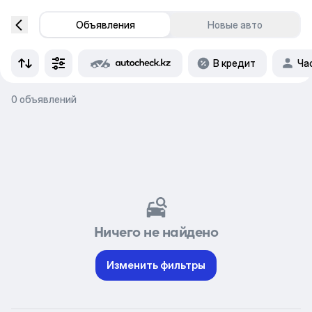
Объявления
Новые авто
В кредит
Ча
0 объявлений
Ничего не найдено
Изменить фильтры