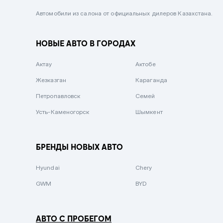
Черный металлик
Автомобили из салона от официальных дилеров Казахстана.
Стальной
НОВЫЕ АВТО В ГОРОДАХ
Вишневый
Серебристый металлик
Актау
Актобе
Темно-коричневый
Жезказган
Караганда
Бело-Дымчатый
Петропавловск
Семей
Светло-зелёный металлик
Усть-Каменогорск
Шымкент
Бирюзовый
Темно-синий металлик
БРЕНДЫ НОВЫХ АВТО
Зеленый металлик
Hyundai
Chery
Комбинированный
GWM
BYD
АВТО С ПРОБЕГОМ