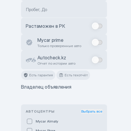
Пробег, До
Растаможен в РК
Mycar prime
Только проверенные авто
Autocheck.kz
Отчет по истории авто
Есть гарантия
Есть техотчёт
Владелец объявления
АВТОЦЕНТРЫ
Выбрать все
Mycar Almaty
Mycar Store