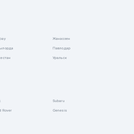
рау
Жанаозен
ылорда
Павлодар
кестан
Уральск
k
Subaru
d Rover
Genesis