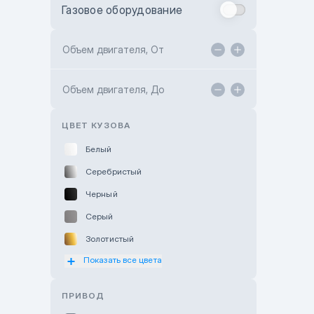
Газовое оборудование
Toyota Astana
Toyota Kokshetau
Объем двигателя, От
TANK Motors Karaganda
Объем двигателя, До
Hyundai ShymCity
Toyota Shygys
ЦВЕТ КУЗОВА
Белый
Серебристый
Черный
Серый
Золотистый
Показать все цвета
Оранжевый
Розовый
ПРИВОД
Красный