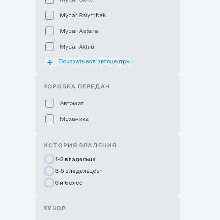
Mycar Raiymbek
Mycar Astana
Mycar Aktau
Показать все автоцентры
Mycar Uralsk
Haval & Tank Kyzylorda
КОРОБКА ПЕРЕДАЧ
Haval & Tank Pavlodar
Автомат
Bavaria Almaty
Механика
Mycar Shymkent
Bavaria Astana
ИСТОРИЯ ВЛАДЕНИЯ
GWM Nurly Zhol
1-2 владельца
3-5 владельцев
Chery Astana
6 и более
Changan Auto Nurly Zhol
Haval Atyrau
КУЗОВ
Hyundai Auto Almaty