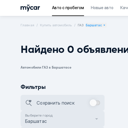
Авто с пробегом
Новые авто
Кач
Главная
Купить автомобиль
ГАЗ
Баршатас
Найдено 0 объявлен
Автомобили ГАЗ в Баршатасе
Фильтры
Сохранить поиск
Выберите город
Баршатас