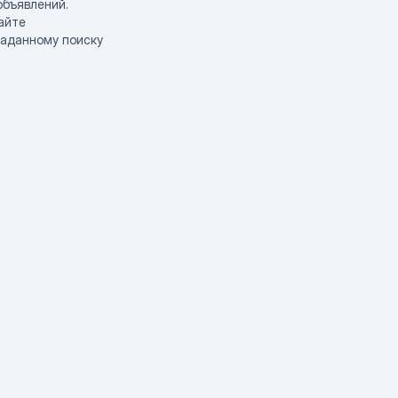
объявлений.
айте
заданному поиску