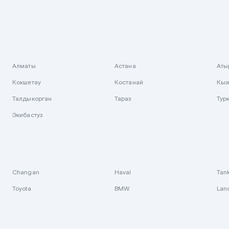
Алматы
Астана
Аты
Кокшетау
Костанай
Кыз
Талдыкорган
Тараз
Тур
Экибастуз
Changan
Haval
Tan
Toyota
BMW
Lan