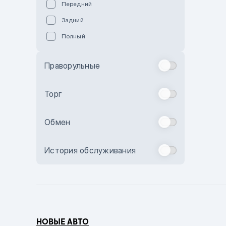
Передний
Пурпурный
Задний
Коричневый
Полный
Голубой
Синий
Праворульные
Фиолетовый
Зеленый
Торг
Желтый
Обмен
Бежевый
Бордовый
История обслуживания
Комбинированный
Бронзовый
Темно-синий
Серый металлик
НОВЫЕ АВТО
Сиреневый металлик