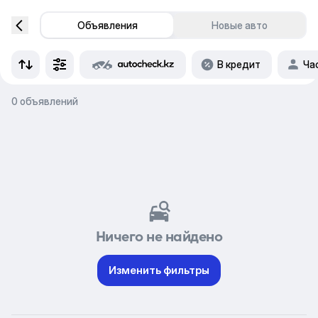
Объявления
Новые авто
В кредит
Ча
0 объявлений
Ничего не найдено
Изменить фильтры