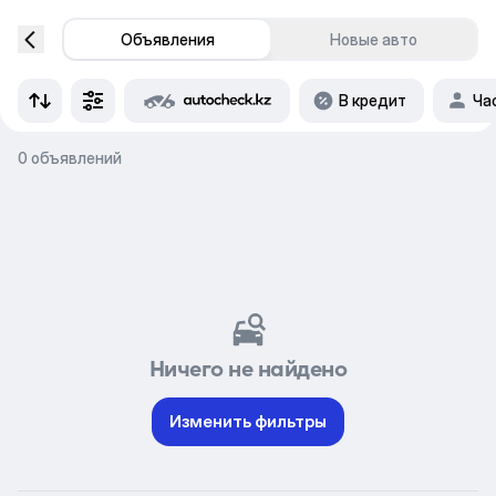
Объявления
Новые авто
В кредит
Ча
0 объявлений
Ничего не найдено
Изменить фильтры