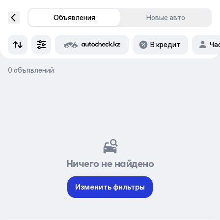
Объявления
Новые авто
В кредит
Ча
0 объявлений
Ничего не найдено
Изменить фильтры