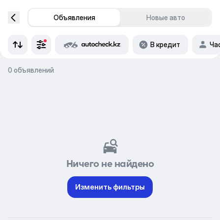
Объявления
Новые авто
В кредит
Ча
0 объявлений
Ничего не найдено
Изменить фильтры