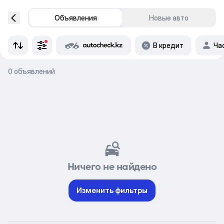
Объявления
Новые авто
В кредит
Ча
0 объявлений
Ничего не найдено
Изменить фильтры