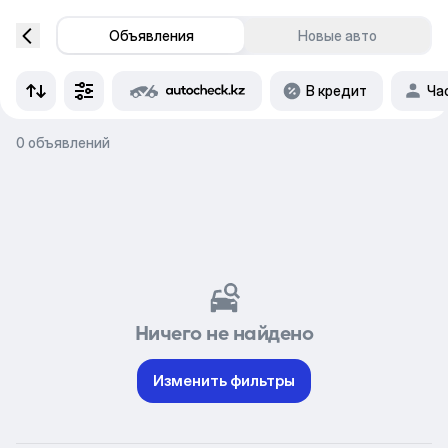
Объявления
Новые авто
В кредит
Ча
0 объявлений
Ничего не найдено
Изменить фильтры