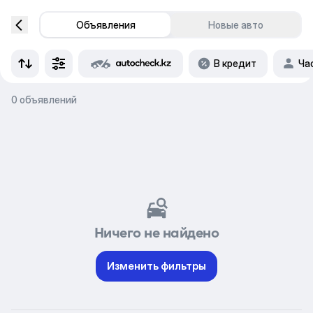
Объявления
Новые авто
В кредит
Ча
0 объявлений
Ничего не найдено
Изменить фильтры