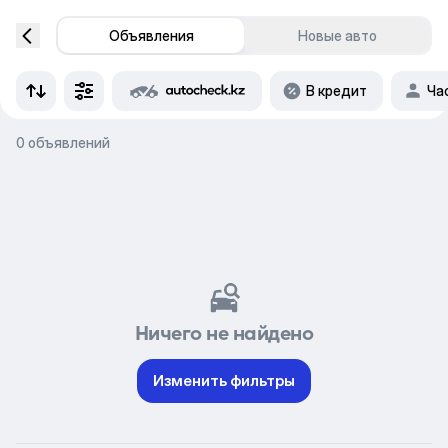
Объявления
Новые авто
В кредит
Ча
0 объявлений
Ничего не найдено
Изменить фильтры