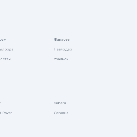
рау
Жанаозен
ылорда
Павлодар
кестан
Уральск
k
Subaru
d Rover
Genesis