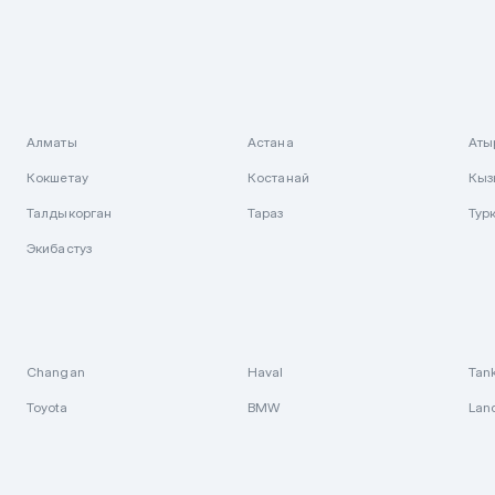
Алматы
Астана
Аты
Кокшетау
Костанай
Кыз
Талдыкорган
Тараз
Тур
Экибастуз
Changan
Haval
Tan
Toyota
BMW
Lan