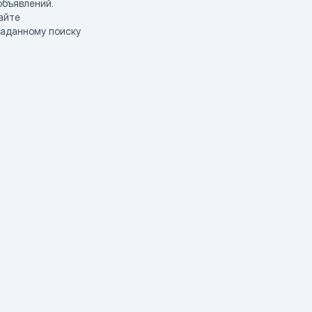
объявлений.
айте
заданному поиску