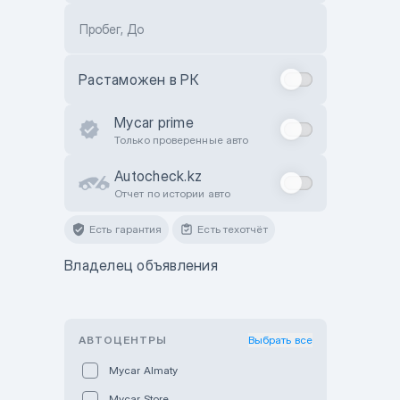
Пробег, До
Растаможен в РК
Mycar prime
Только проверенные авто
Autocheck.kz
Отчет по истории авто
Есть гарантия
Есть техотчёт
Владелец объявления
АВТОЦЕНТРЫ
Выбрать все
Mycar Almaty
Mycar Store