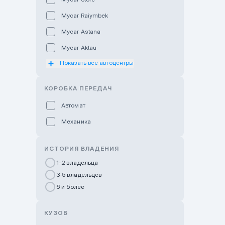
Mycar Raiymbek
Mycar Astana
Mycar Aktau
Показать все автоцентры
Mycar Uralsk
Haval & Tank Kyzylorda
КОРОБКА ПЕРЕДАЧ
Haval & Tank Pavlodar
Автомат
Bavaria Almaty
Механика
Mycar Shymkent
Bavaria Astana
ИСТОРИЯ ВЛАДЕНИЯ
GWM Nurly Zhol
1-2 владельца
3-5 владельцев
Chery Astana
6 и более
Changan Auto Nurly Zhol
Haval Atyrau
КУЗОВ
Hyundai Auto Almaty