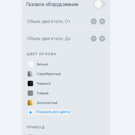
Газовое оборудование
Toyota Astana
Toyota Kokshetau
Объем двигателя, От
TANK Motors Karaganda
Объем двигателя, До
Hyundai ShymCity
Toyota Shygys
ЦВЕТ КУЗОВА
Белый
Серебристый
Черный
Серый
Золотистый
Показать все цвета
Оранжевый
Розовый
ПРИВОД
Красный