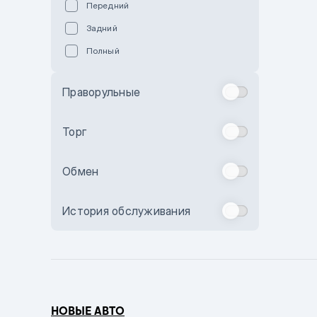
Передний
Пурпурный
Задний
Коричневый
Полный
Голубой
Синий
Праворульные
Фиолетовый
Зеленый
Торг
Желтый
Обмен
Бежевый
Бордовый
История обслуживания
Комбинированный
Бронзовый
Темно-синий
Серый металлик
НОВЫЕ АВТО
Сиреневый металлик