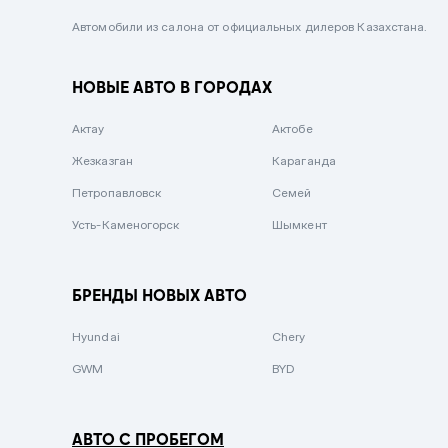
Черный металлик
Автомобили из салона от официальных дилеров Казахстана.
Стальной
НОВЫЕ АВТО В ГОРОДАХ
Вишневый
Серебристый металлик
Актау
Актобе
Темно-коричневый
Жезказган
Караганда
Бело-Дымчатый
Петропавловск
Семей
Светло-зелёный металлик
Усть-Каменогорск
Шымкент
Бирюзовый
Темно-синий металлик
БРЕНДЫ НОВЫХ АВТО
Зеленый металлик
Hyundai
Chery
Комбинированный
GWM
BYD
АВТО С ПРОБЕГОМ