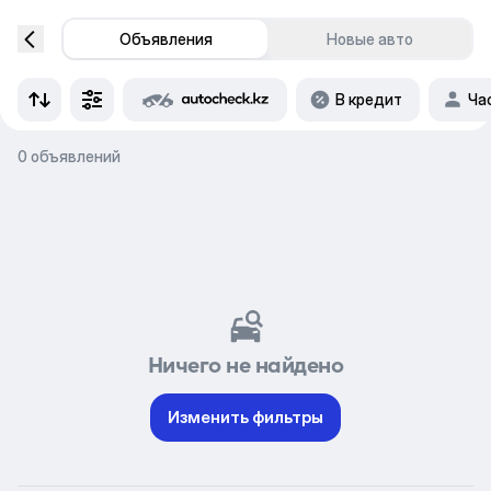
Объявления
Новые авто
В кредит
Ча
0 объявлений
Ничего не найдено
Изменить фильтры