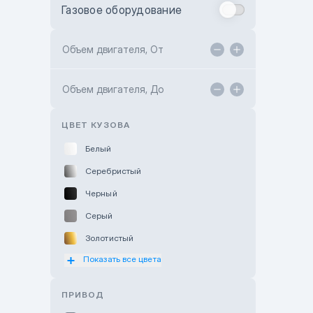
Газовое оборудование
Toyota Astana
Toyota Kokshetau
Объем двигателя, От
TANK Motors Karaganda
Объем двигателя, До
Hyundai ShymCity
Toyota Shygys
ЦВЕТ КУЗОВА
Белый
Серебристый
Черный
Серый
Золотистый
Показать все цвета
Оранжевый
Розовый
ПРИВОД
Красный