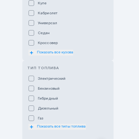
Купе
Hyundai Auto Astana
Кабриолет
Hyundai Premium Kostanai
Универсал
Hyundai Premium Almaty
Седан
Hyundai Premium Astana
Кроссовер
Hyundai Premium Atyrau
Показать все кузова
Хэтчбек
Hyundai Karaganda
Мотоцикл
ТИП ТОПЛИВА
Hyundai Premium Batys
Внедорожник
Электрический
Hyundai Qaragandy
Пикап
Бензиновый
Hyundai Otyrar
Минивэн
Гибридный
Jaguar Land Rover Almaty
Фургон
Дизельный
Lexus Astana
Газ
Subaru Astana
Показать все типы топлива
Subaru Motor Almaty
Toyota Almaty