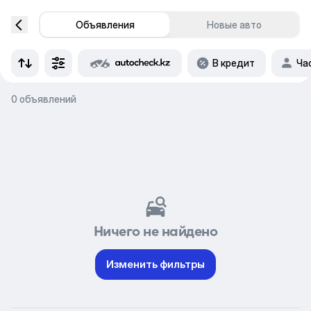
Объявления
Новые авто
В кредит
Ча
0 объявлений
Ничего не найдено
Изменить фильтры