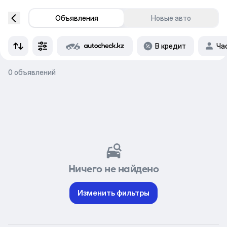
Объявления
Новые авто
В кредит
Ча
0 объявлений
Ничего не найдено
Изменить фильтры