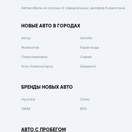
Черный металлик
Автомобили из салона от официальных дилеров Казахстана.
Стальной
НОВЫЕ АВТО В ГОРОДАХ
Вишневый
Серебристый металлик
Актау
Актобе
Темно-коричневый
Жезказган
Караганда
Бело-Дымчатый
Петропавловск
Семей
Светло-зелёный металлик
Усть-Каменогорск
Шымкент
Бирюзовый
Темно-синий металлик
БРЕНДЫ НОВЫХ АВТО
Зеленый металлик
Hyundai
Chery
Комбинированный
GWM
BYD
АВТО С ПРОБЕГОМ