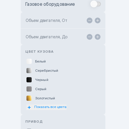
Газовое оборудование
Toyota Astana
Toyota Kokshetau
Объем двигателя, От
TANK Motors Karaganda
Объем двигателя, До
Hyundai ShymCity
Toyota Shygys
ЦВЕТ КУЗОВА
Белый
Серебристый
Черный
Серый
Золотистый
Показать все цвета
Оранжевый
Розовый
ПРИВОД
Красный