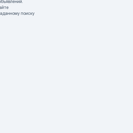
объявлений.
айте
заданному поиску