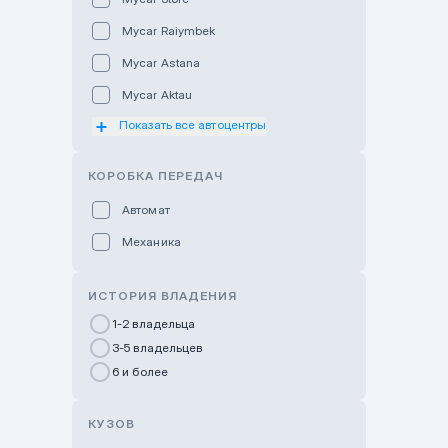
Mycar Raiymbek
Mycar Astana
Mycar Aktau
Показать все автоцентры
Mycar Uralsk
Haval & Tank Kyzylorda
КОРОБКА ПЕРЕДАЧ
Haval & Tank Pavlodar
Автомат
Bavaria Almaty
Механика
Mycar Shymkent
Bavaria Astana
ИСТОРИЯ ВЛАДЕНИЯ
GWM Nurly Zhol
1-2 владельца
3-5 владельцев
Chery Astana
6 и более
Changan Auto Nurly Zhol
Haval Atyrau
КУЗОВ
Hyundai Auto Almaty