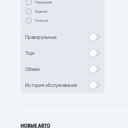
Передний
Пурпурный
Задний
Коричневый
Полный
Голубой
Синий
Праворульные
Фиолетовый
Зеленый
Торг
Желтый
Обмен
Бежевый
Бордовый
История обслуживания
Комбинированный
Бронзовый
Темно-синий
Серый металлик
НОВЫЕ АВТО
Сиреневый металлик