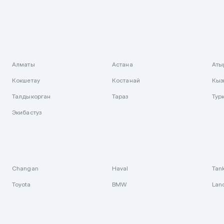
Алматы
Астана
Аты
Кокшетау
Костанай
Кыз
Талдыкорган
Тараз
Тур
Экибастуз
Changan
Haval
Tan
Toyota
BMW
Lan