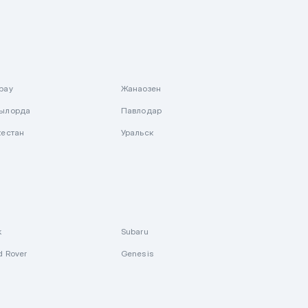
рау
Жанаозен
ылорда
Павлодар
кестан
Уральск
k
Subaru
d Rover
Genesis