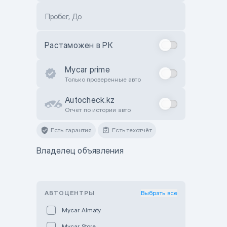
Пробег, До
Растаможен в РК
Mycar prime
Только проверенные авто
Autocheck.kz
Отчет по истории авто
Есть гарантия
Есть техотчёт
Владелец объявления
АВТОЦЕНТРЫ
Выбрать все
Mycar Almaty
Mycar Store