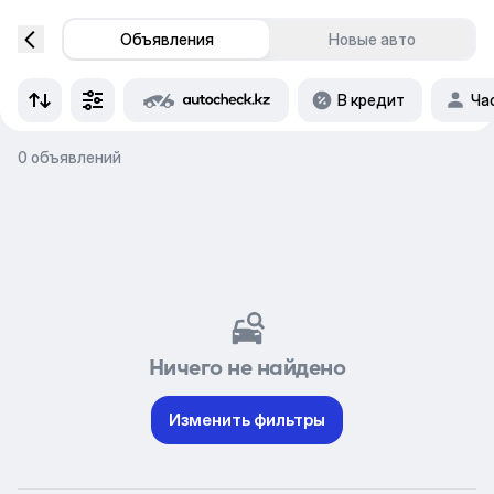
Объявления
Новые авто
В кредит
Ча
0 объявлений
Ничего не найдено
Изменить фильтры