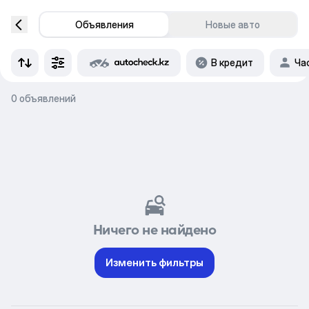
Объявления
Новые авто
В кредит
Ча
0 объявлений
Ничего не найдено
Изменить фильтры