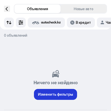
Объявления
Новые авто
В кредит
Ча
0 объявлений
Ничего не найдено
Изменить фильтры