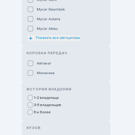
Mycar Raiymbek
Mycar Astana
Mycar Aktau
Показать все автоцентры
Mycar Uralsk
Haval & Tank Kyzylorda
КОРОБКА ПЕРЕДАЧ
Haval & Tank Pavlodar
Автомат
Bavaria Almaty
Механика
Mycar Shymkent
Bavaria Astana
ИСТОРИЯ ВЛАДЕНИЯ
GWM Nurly Zhol
1-2 владельца
3-5 владельцев
Chery Astana
6 и более
Changan Auto Nurly Zhol
Haval Atyrau
КУЗОВ
Hyundai Auto Almaty