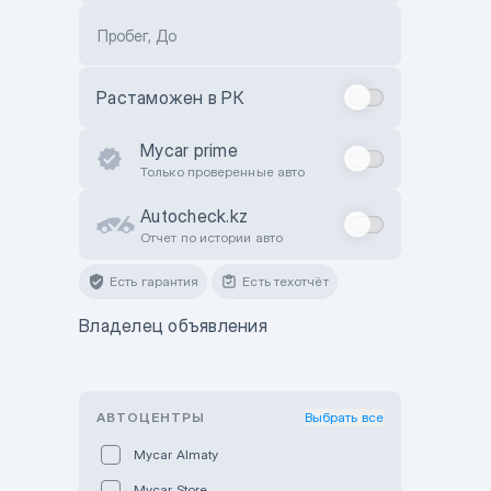
Пробег, До
Растаможен в РК
Mycar prime
Только проверенные авто
Autocheck.kz
Отчет по истории авто
Есть гарантия
Есть техотчёт
Владелец объявления
АВТОЦЕНТРЫ
Выбрать все
Mycar Almaty
Mycar Store