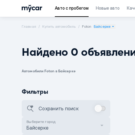
Авто с пробегом
Новые авто
Кач
Главная
Купить автомобиль
Foton
Байсерке
Найдено 0 объявлен
Автомобили Foton в Байсерке
Фильтры
Сохранить поиск
Выберите город
Байсерке