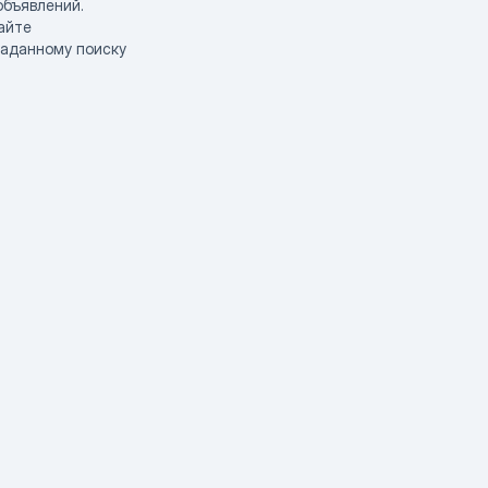
объявлений.
айте
заданному поиску