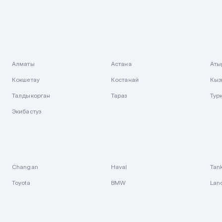
Алматы
Астана
Аты
Кокшетау
Костанай
Кыз
Талдыкорган
Тараз
Тур
Экибастуз
Changan
Haval
Tan
Toyota
BMW
Lan