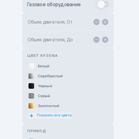
Газовое оборудование
Toyota Astana
Toyota Kokshetau
Объем двигателя, От
TANK Motors Karaganda
Объем двигателя, До
Hyundai ShymCity
Toyota Shygys
ЦВЕТ КУЗОВА
Белый
Серебристый
Черный
Серый
Золотистый
Показать все цвета
Оранжевый
Розовый
ПРИВОД
Красный