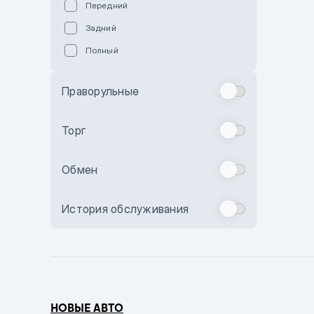
Передний
Пурпурный
Задний
Коричневый
Полный
Голубой
Синий
Праворульные
Фиолетовый
Зеленый
Торг
Желтый
Обмен
Бежевый
Бордовый
История обслуживания
Комбинированный
Бронзовый
Темно-синий
Серый металлик
НОВЫЕ АВТО
Сиреневый металлик