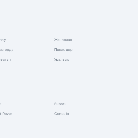
рау
Жанаозен
ылорда
Павлодар
кестан
Уральск
k
Subaru
d Rover
Genesis