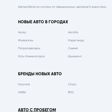
Черный металлик
Автомобили из салона от официальных дилеров Казахстана.
Стальной
НОВЫЕ АВТО В ГОРОДАХ
Вишневый
Серебристый металлик
Актау
Актобе
Темно-коричневый
Жезказган
Караганда
Бело-Дымчатый
Петропавловск
Семей
Светло-зелёный металлик
Усть-Каменогорск
Шымкент
Бирюзовый
Темно-синий металлик
БРЕНДЫ НОВЫХ АВТО
Зеленый металлик
Hyundai
Chery
Комбинированный
GWM
BYD
АВТО С ПРОБЕГОМ