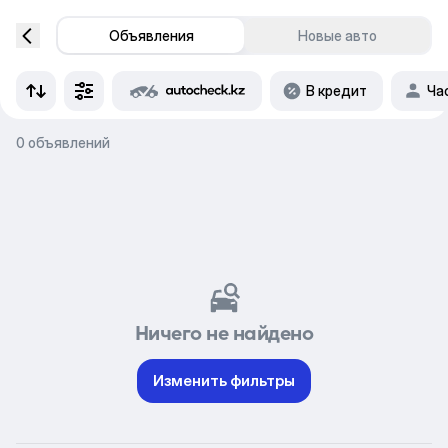
Объявления
Новые авто
В кредит
Ча
0 объявлений
Ничего не найдено
Изменить фильтры