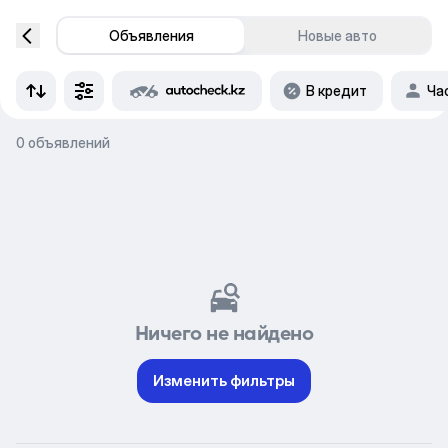
Объявления
Новые авто
В кредит
Ча
0 объявлений
Ничего не найдено
Изменить фильтры