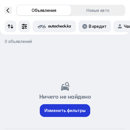
Объявления
Новые авто
В кредит
Ча
0 объявлений
Ничего не найдено
Изменить фильтры