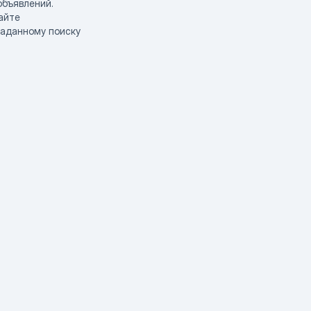
объявлений.
айте
заданному поиску