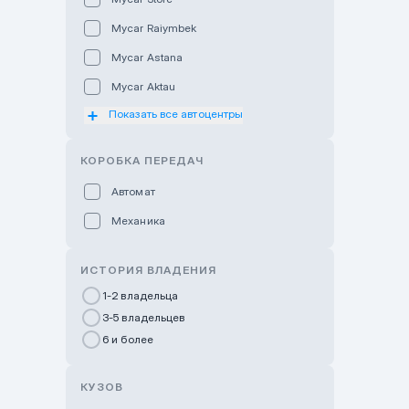
Mycar Raiymbek
Mycar Astana
Mycar Aktau
Показать все автоцентры
Mycar Uralsk
Haval & Tank Kyzylorda
КОРОБКА ПЕРЕДАЧ
Haval & Tank Pavlodar
Автомат
Bavaria Almaty
Механика
Mycar Shymkent
Bavaria Astana
ИСТОРИЯ ВЛАДЕНИЯ
GWM Nurly Zhol
1-2 владельца
3-5 владельцев
Chery Astana
6 и более
Changan Auto Nurly Zhol
Haval Atyrau
КУЗОВ
Hyundai Auto Almaty