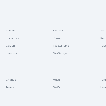
Алматы
Астана
Аты
Кокшетау
Конаев
Кос
Семей
Талдыкорган
Тар
Шымкент
Экибастуз
Changan
Haval
Tan
Toyota
BMW
Lan