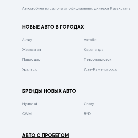
Черный металлик
Автомобили из салона от официальных дилеров Казахстана.
Стальной
НОВЫЕ АВТО В ГОРОДАХ
Вишневый
Серебристый металлик
Актау
Актобе
Темно-коричневый
Жезказган
Караганда
Бело-Дымчатый
Павлодар
Петропавловск
Светло-зелёный металлик
Уральск
Усть-Каменогорск
Бирюзовый
Темно-синий металлик
БРЕНДЫ НОВЫХ АВТО
Зеленый металлик
Hyundai
Chery
Комбинированный
GWM
BYD
АВТО С ПРОБЕГОМ