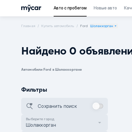
Авто с пробегом
Новые авто
Кач
Главная
Купить автомобиль
Ford
Шолаккорган
Найдено 0 объявлен
Автомобили Ford в Шолаккоргане
Фильтры
Сохранить поиск
Выберите город
Шолаккорган