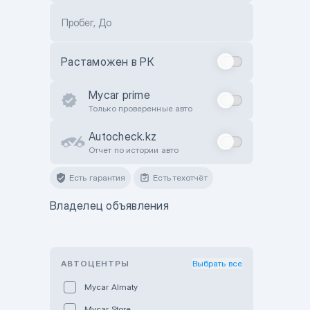
Пробег, До
Растаможен в РК
Mycar prime
Только проверенные авто
Autocheck.kz
Отчет по истории авто
Есть гарантия
Есть техотчёт
Владелец объявления
АВТОЦЕНТРЫ
Выбрать все
Mycar Almaty
Mycar Store