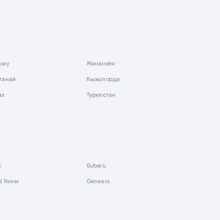
рау
Жанаозен
танай
Кызылорда
аз
Туркестан
k
Subaru
d Rover
Genesis