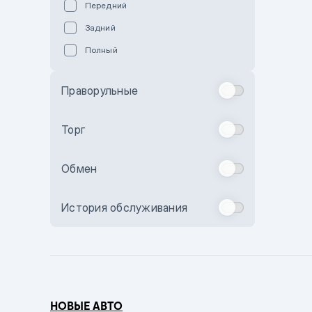
Передний
Пурпурный
Задний
Коричневый
Полный
Голубой
Синий
Праворульные
Фиолетовый
Зеленый
Торг
Желтый
Обмен
Бежевый
Бордовый
История обслуживания
Комбинированный
Бронзовый
Темно-синий
Серый металлик
НОВЫЕ АВТО
Сиреневый металлик