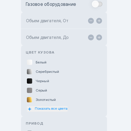
Газовое оборудование
Toyota Astana
Toyota Kokshetau
Объем двигателя, От
TANK Motors Karaganda
Объем двигателя, До
Hyundai ShymCity
Toyota Shygys
ЦВЕТ КУЗОВА
Белый
Серебристый
Черный
Серый
Золотистый
Показать все цвета
Оранжевый
Розовый
ПРИВОД
Красный