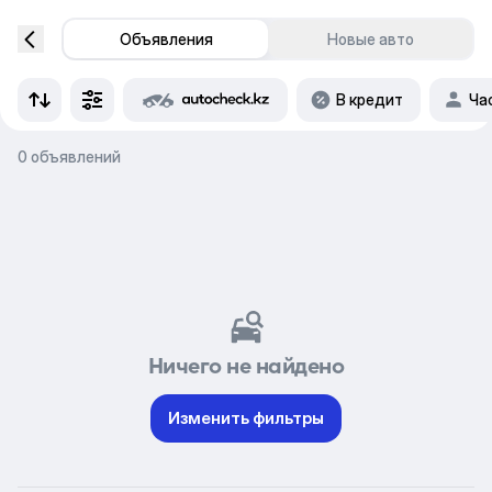
Объявления
Новые авто
В кредит
Ча
0 объявлений
Ничего не найдено
Изменить фильтры