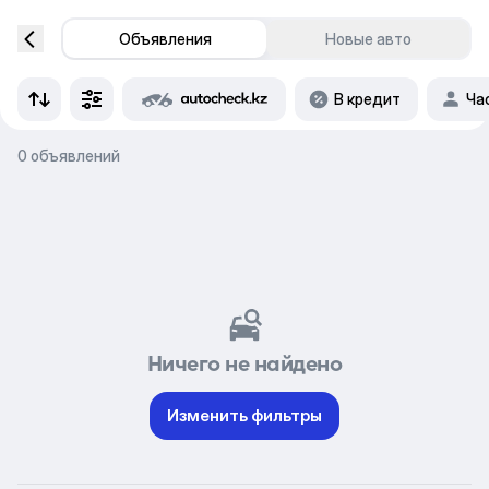
Объявления
Новые авто
В кредит
Ча
0 объявлений
Ничего не найдено
Изменить фильтры