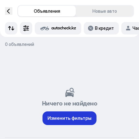
Объявления
Новые авто
В кредит
Ча
0 объявлений
Ничего не найдено
Изменить фильтры