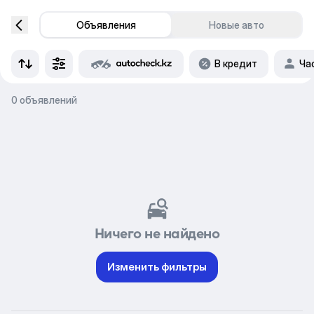
Объявления
Новые авто
В кредит
Ча
0 объявлений
Ничего не найдено
Изменить фильтры