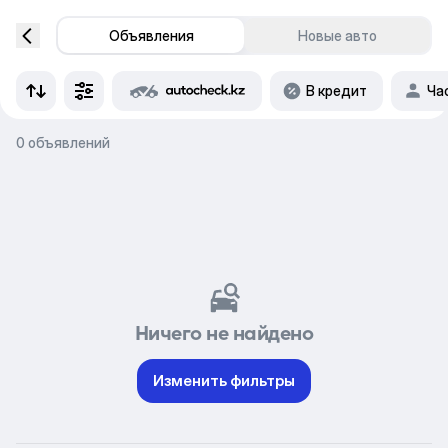
Объявления
Новые авто
В кредит
Ча
0 объявлений
Ничего не найдено
Изменить фильтры