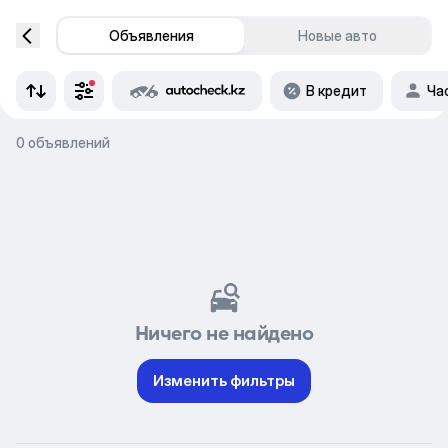
Объявления
Новые авто
В кредит
Ча
0 объявлений
Ничего не найдено
Изменить фильтры