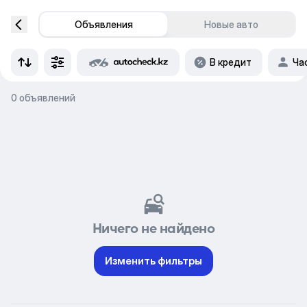
Объявления
Новые авто
В кредит
Ча
0 объявлений
Ничего не найдено
Изменить фильтры