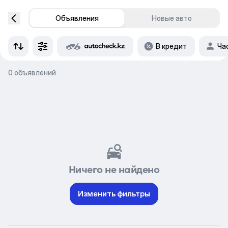
Объявления
Новые авто
В кредит
Ча
0 объявлений
Ничего не найдено
Изменить фильтры