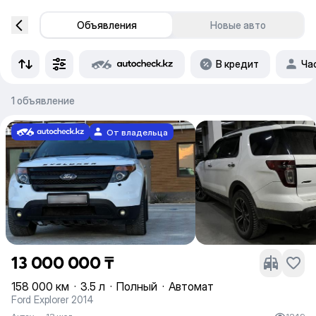
Объявления
Новые авто
В кредит
Ча
1 объявление
От владельца
13 000 000 ₸
158 000 км
·
3.5 л
·
Полный
·
Автомат
Ford Explorer 2014