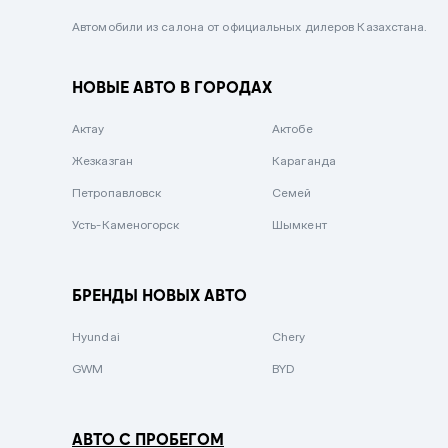
Черный металлик
Автомобили из салона от официальных дилеров Казахстана.
Стальной
НОВЫЕ АВТО В ГОРОДАХ
Вишневый
Серебристый металлик
Актау
Актобе
Темно-коричневый
Жезказган
Караганда
Бело-Дымчатый
Петропавловск
Семей
Светло-зелёный металлик
Усть-Каменогорск
Шымкент
Бирюзовый
Темно-синий металлик
БРЕНДЫ НОВЫХ АВТО
Зеленый металлик
Hyundai
Chery
Комбинированный
GWM
BYD
АВТО С ПРОБЕГОМ