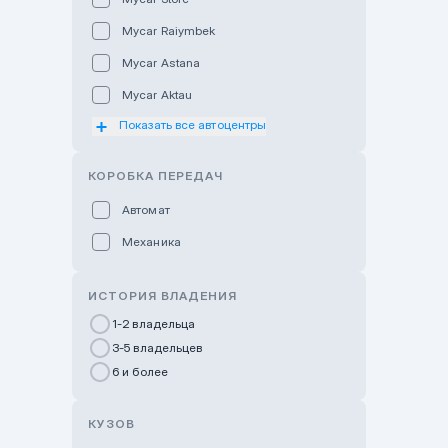
Mycar Raiymbek
Mycar Astana
Mycar Aktau
Показать все автоцентры
Mycar Uralsk
Haval & Tank Kyzylorda
КОРОБКА ПЕРЕДАЧ
Haval & Tank Pavlodar
Автомат
Bavaria Almaty
Механика
Mycar Shymkent
Bavaria Astana
ИСТОРИЯ ВЛАДЕНИЯ
GWM Nurly Zhol
1-2 владельца
3-5 владельцев
Chery Astana
6 и более
Changan Auto Nurly Zhol
Haval Atyrau
КУЗОВ
Hyundai Auto Almaty