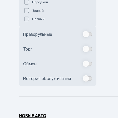
Передний
Пурпурный
Задний
Коричневый
Полный
Голубой
Синий
Праворульные
Фиолетовый
Зеленый
Торг
Желтый
Обмен
Бежевый
Бордовый
История обслуживания
Комбинированный
Бронзовый
Темно-синий
Серый металлик
НОВЫЕ АВТО
Сиреневый металлик