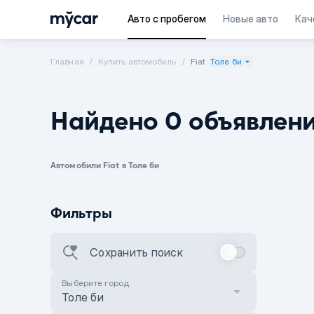
Авто с пробегом
Новые авто
Кач
Главная
Купить автомобиль
Fiat
Толе би
Найдено 0 объявлен
Автомобили Fiat в Толе би
Фильтры
Сохранить поиск
Выберите город
Толе би