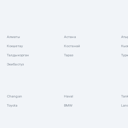
Алматы
Астана
Аты
Кокшетау
Костанай
Кыз
Талдыкорган
Тараз
Тур
Экибастуз
Changan
Haval
Tan
Toyota
BMW
Lan