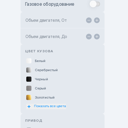
Газовое оборудование
Toyota Astana
Toyota Kokshetau
Объем двигателя, От
TANK Motors Karaganda
Объем двигателя, До
Hyundai ShymCity
Toyota Shygys
ЦВЕТ КУЗОВА
Белый
Серебристый
Черный
Серый
Золотистый
Показать все цвета
Оранжевый
Розовый
ПРИВОД
Красный