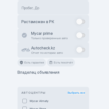
Пробег, До
Растаможен в РК
Mycar prime
Только проверенные авто
Autocheck.kz
Отчет по истории авто
Есть гарантия
Есть техотчёт
Владелец объявления
АВТОЦЕНТРЫ
Выбрать все
Mycar Almaty
Mycar Store