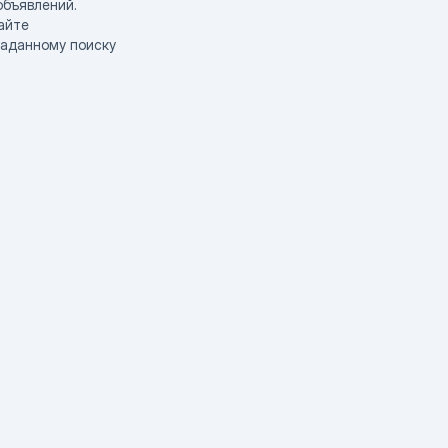
объявлений.
айте
заданному поиску