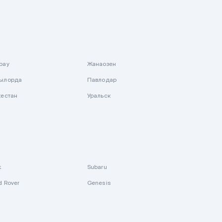
рау
Жанаозен
ылорда
Павлодар
кестан
Уральск
k
Subaru
d Rover
Genesis