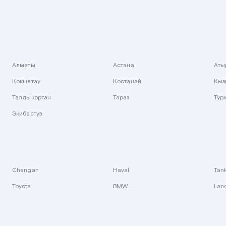
Алматы
Астана
Аты
Кокшетау
Костанай
Кыз
Талдыкорган
Тараз
Тур
Экибастуз
Changan
Haval
Tan
Toyota
BMW
Lan