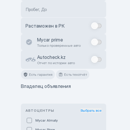
Пробег, До
Растаможен в РК
Mycar prime
Только проверенные авто
Autocheck.kz
Отчет по истории авто
Есть гарантия
Есть техотчёт
Владелец объявления
АВТОЦЕНТРЫ
Выбрать все
Mycar Almaty
Mycar Store