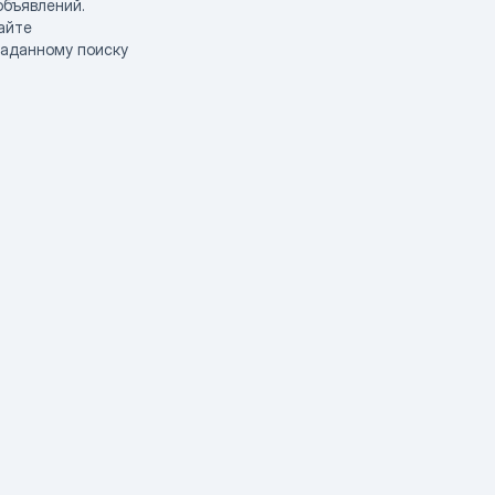
объявлений.
айте
заданному поиску