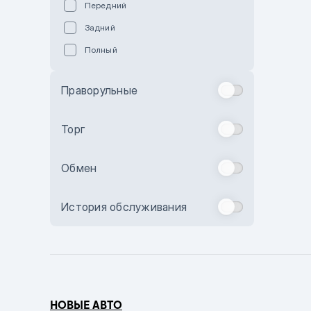
Передний
Пурпурный
Задний
Коричневый
Полный
Голубой
Синий
Праворульные
Фиолетовый
Зеленый
Торг
Желтый
Обмен
Бежевый
Бордовый
История обслуживания
Комбинированный
Бронзовый
Темно-синий
Серый металлик
НОВЫЕ АВТО
Сиреневый металлик