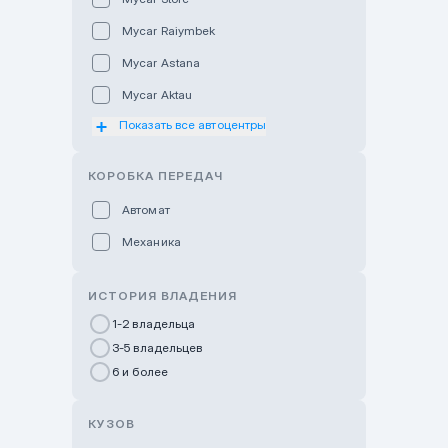
Mycar Raiymbek
Mycar Astana
Mycar Aktau
Показать все автоцентры
Mycar Uralsk
Haval & Tank Kyzylorda
КОРОБКА ПЕРЕДАЧ
Haval & Tank Pavlodar
Автомат
Bavaria Almaty
Механика
Mycar Shymkent
Bavaria Astana
ИСТОРИЯ ВЛАДЕНИЯ
GWM Nurly Zhol
1-2 владельца
3-5 владельцев
Chery Astana
6 и более
Changan Auto Nurly Zhol
Haval Atyrau
КУЗОВ
Hyundai Auto Almaty