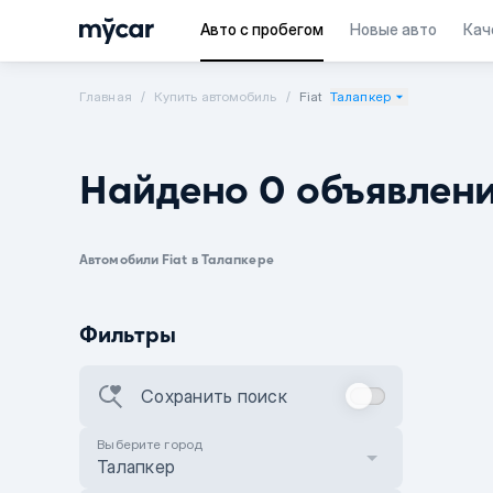
Авто с пробегом
Новые авто
Кач
Главная
Купить автомобиль
Fiat
Талапкер
Найдено 0 объявлен
Автомобили Fiat в Талапкере
Фильтры
Сохранить поиск
Выберите город
Талапкер