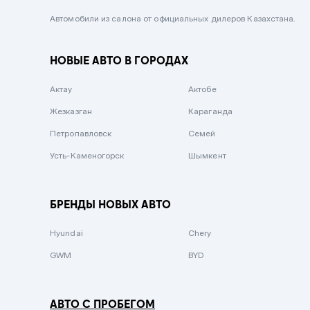
Черный металлик
Автомобили из салона от официальных дилеров Казахстана.
Стальной
НОВЫЕ АВТО В ГОРОДАХ
Вишневый
Серебристый металлик
Актау
Актобе
Темно-коричневый
Жезказган
Караганда
Бело-Дымчатый
Петропавловск
Семей
Светло-зелёный металлик
Усть-Каменогорск
Шымкент
Бирюзовый
Темно-синий металлик
БРЕНДЫ НОВЫХ АВТО
Зеленый металлик
Hyundai
Chery
Комбинированный
GWM
BYD
АВТО С ПРОБЕГОМ