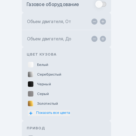
Газовое оборудование
Toyota Astana
Toyota Kokshetau
Объем двигателя, От
TANK Motors Karaganda
Объем двигателя, До
Hyundai ShymCity
Toyota Shygys
ЦВЕТ КУЗОВА
Белый
Серебристый
Черный
Серый
Золотистый
Показать все цвета
Оранжевый
Розовый
ПРИВОД
Красный