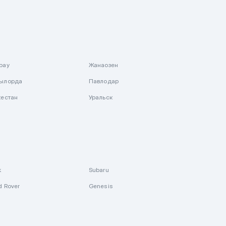
рау
Жанаозен
ылорда
Павлодар
кестан
Уральск
k
Subaru
d Rover
Genesis