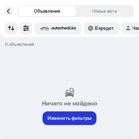
Объявления
Новые авто
В кредит
Ча
0 объявлений
Ничего не найдено
Изменить фильтры