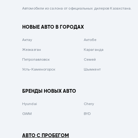
Черный металлик
Автомобили из салона от официальных дилеров Казахстана.
Стальной
НОВЫЕ АВТО В ГОРОДАХ
Вишневый
Серебристый металлик
Актау
Актобе
Темно-коричневый
Жезказган
Караганда
Бело-Дымчатый
Петропавловск
Семей
Светло-зелёный металлик
Усть-Каменогорск
Шымкент
Бирюзовый
Темно-синий металлик
БРЕНДЫ НОВЫХ АВТО
Зеленый металлик
Hyundai
Chery
Комбинированный
GWM
BYD
АВТО С ПРОБЕГОМ