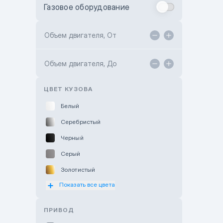
Газовое оборудование
Toyota Astana
Toyota Kokshetau
Объем двигателя, От
TANK Motors Karaganda
Объем двигателя, До
Hyundai ShymCity
Toyota Shygys
ЦВЕТ КУЗОВА
Белый
Серебристый
Черный
Серый
Золотистый
Показать все цвета
Оранжевый
Розовый
ПРИВОД
Красный