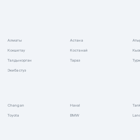
Алматы
Астана
Аты
Кокшетау
Костанай
Кыз
Талдыкорган
Тараз
Тур
Экибастуз
Changan
Haval
Tan
Toyota
BMW
Lan