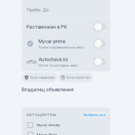
Пробег, До
Растаможен в РК
Mycar prime
Только проверенные авто
Autocheck.kz
Отчет по истории авто
Есть гарантия
Есть техотчёт
Владелец объявления
АВТОЦЕНТРЫ
Выбрать все
Mycar Almaty
Mycar Store