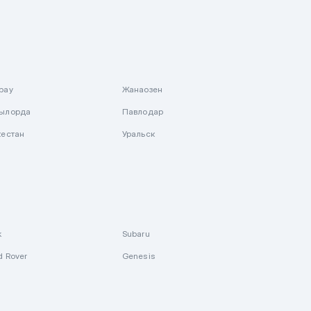
рау
Жанаозен
ылорда
Павлодар
кестан
Уральск
k
Subaru
d Rover
Genesis