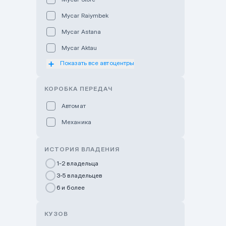
Mycar Raiymbek
Mycar Astana
Mycar Aktau
Показать все автоцентры
Mycar Uralsk
Haval & Tank Kyzylorda
КОРОБКА ПЕРЕДАЧ
Haval & Tank Pavlodar
Автомат
Bavaria Almaty
Механика
Mycar Shymkent
Bavaria Astana
ИСТОРИЯ ВЛАДЕНИЯ
GWM Nurly Zhol
1-2 владельца
3-5 владельцев
Chery Astana
6 и более
Changan Auto Nurly Zhol
Haval Atyrau
КУЗОВ
Hyundai Auto Almaty