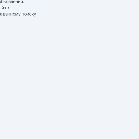
объявлений.
айте
заданному поиску