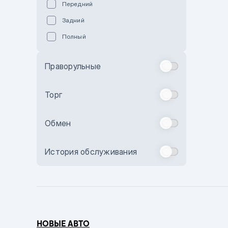
Передний
Пурпурный
Задний
Коричневый
Полный
Голубой
Синий
Праворульные
Фиолетовый
Зеленый
Торг
Желтый
Обмен
Бежевый
Бордовый
История обслуживания
Комбинированный
Бронзовый
Темно-синий
Серый металлик
НОВЫЕ АВТО
Сиреневый металлик