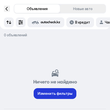
Объявления
Новые авто
В кредит
Ча
0 объявлений
Ничего не найдено
Изменить фильтры