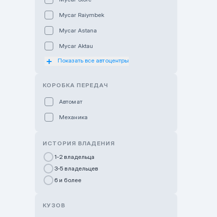
Mycar Raiymbek
Mycar Astana
Mycar Aktau
Показать все автоцентры
Mycar Uralsk
Haval & Tank Kyzylorda
КОРОБКА ПЕРЕДАЧ
Haval & Tank Pavlodar
Автомат
Bavaria Almaty
Механика
Mycar Shymkent
Bavaria Astana
ИСТОРИЯ ВЛАДЕНИЯ
GWM Nurly Zhol
1-2 владельца
3-5 владельцев
Chery Astana
6 и более
Changan Auto Nurly Zhol
Haval Atyrau
КУЗОВ
Hyundai Auto Almaty