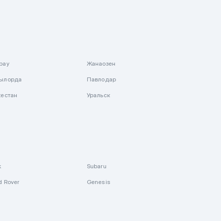
рау
Жанаозен
ылорда
Павлодар
кестан
Уральск
k
Subaru
d Rover
Genesis