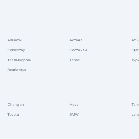
Алматы
Астана
Аты
Кокшетау
Костанай
Кыз
Талдыкорган
Тараз
Тур
Экибастуз
Changan
Haval
Tan
Toyota
BMW
Lan