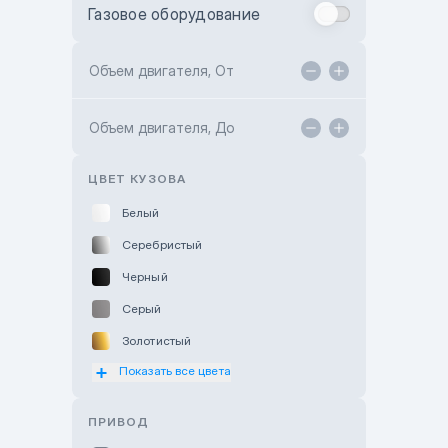
Газовое оборудование
Toyota Astana
Toyota Kokshetau
Объем двигателя, От
TANK Motors Karaganda
Объем двигателя, До
Hyundai ShymCity
Toyota Shygys
ЦВЕТ КУЗОВА
Белый
Серебристый
Черный
Серый
Золотистый
Показать все цвета
Оранжевый
Розовый
ПРИВОД
Красный