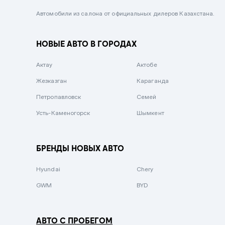
Черный металлик
Автомобили из салона от официальных дилеров Казахстана.
Стальной
НОВЫЕ АВТО В ГОРОДАХ
Вишневый
Серебристый металлик
Актау
Актобе
Темно-коричневый
Жезказган
Караганда
Бело-Дымчатый
Петропавловск
Семей
Светло-зелёный металлик
Усть-Каменогорск
Шымкент
Бирюзовый
Темно-синий металлик
БРЕНДЫ НОВЫХ АВТО
Зеленый металлик
Hyundai
Chery
Комбинированный
GWM
BYD
АВТО С ПРОБЕГОМ