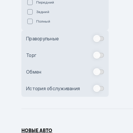
Передний
Пурпурный
Задний
Коричневый
Полный
Голубой
Синий
Праворульные
Фиолетовый
Зеленый
Торг
Желтый
Обмен
Бежевый
Бордовый
История обслуживания
Комбинированный
Бронзовый
Темно-синий
Серый металлик
НОВЫЕ АВТО
Сиреневый металлик