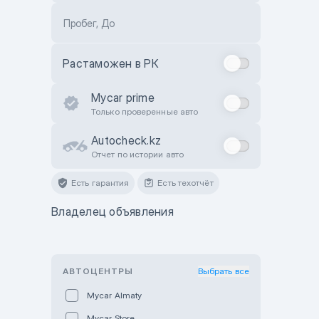
Пробег, До
Растаможен в РК
Mycar prime
Только проверенные авто
Autocheck.kz
Отчет по истории авто
Есть гарантия
Есть техотчёт
Владелец объявления
АВТОЦЕНТРЫ
Выбрать все
Mycar Almaty
Mycar Store