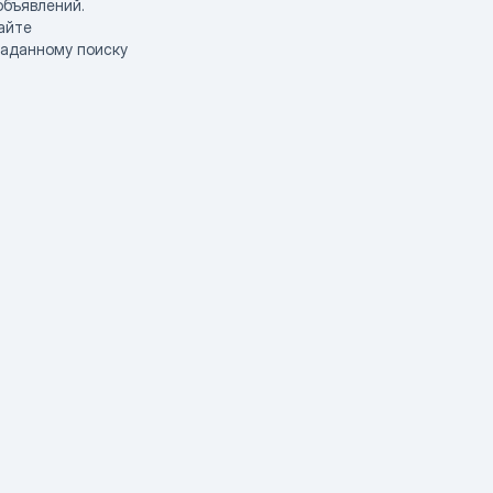
объявлений.
айте
заданному поиску