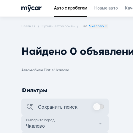
Авто с пробегом
Новые авто
Кач
Главная
Купить автомобиль
Fiat
Чкалово
Найдено 0 объявлен
Автомобили Fiat в Чкалово
Фильтры
Сохранить поиск
Выберите город
Чкалово