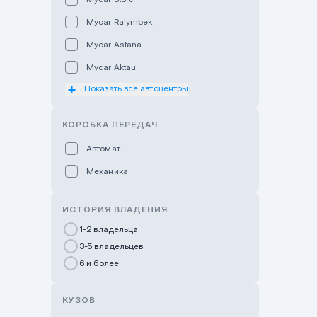
Mycar Raiymbek
Mycar Astana
Mycar Aktau
Показать все автоцентры
Mycar Uralsk
Haval & Tank Kyzylorda
КОРОБКА ПЕРЕДАЧ
Haval & Tank Pavlodar
Автомат
Bavaria Almaty
Механика
Mycar Shymkent
Bavaria Astana
ИСТОРИЯ ВЛАДЕНИЯ
GWM Nurly Zhol
1-2 владельца
3-5 владельцев
Chery Astana
6 и более
Changan Auto Nurly Zhol
Haval Atyrau
КУЗОВ
Hyundai Auto Almaty