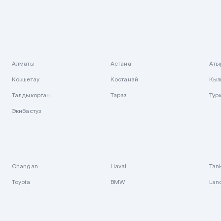
Алматы
Астана
Аты
Кокшетау
Костанай
Кыз
Талдыкорган
Тараз
Тур
Экибастуз
Changan
Haval
Tan
Toyota
BMW
Lan