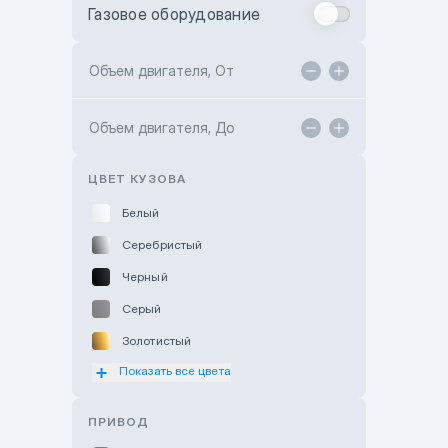
Газовое оборудование
Toyota Astana
Toyota Kokshetau
Объем двигателя, От
TANK Motors Karaganda
Объем двигателя, До
Hyundai ShymCity
Toyota Shygys
ЦВЕТ КУЗОВА
Белый
Серебристый
Черный
Серый
Золотистый
Показать все цвета
Оранжевый
Розовый
ПРИВОД
Красный