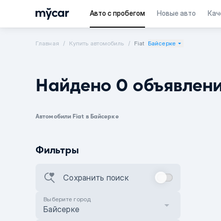
Авто с пробегом
Новые авто
Кач
Главная
Купить автомобиль
Fiat
Байсерке
Найдено 0 объявлен
Автомобили Fiat в Байсерке
Фильтры
Сохранить поиск
Выберите город
Байсерке