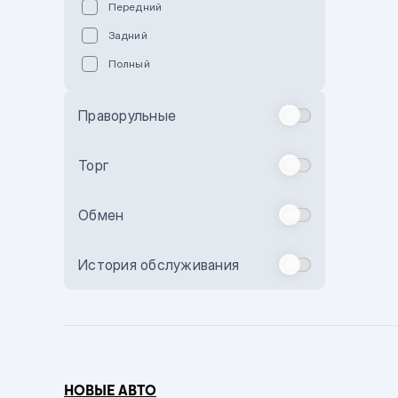
Передний
Пурпурный
Задний
Коричневый
Полный
Голубой
Синий
Праворульные
Фиолетовый
Зеленый
Торг
Желтый
Обмен
Бежевый
Бордовый
История обслуживания
Комбинированный
Бронзовый
Темно-синий
Серый металлик
НОВЫЕ АВТО
Сиреневый металлик