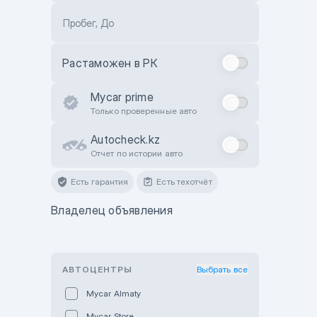
Пробег, До
Растаможен в РК
Mycar prime
Только проверенные авто
Autocheck.kz
Отчет по истории авто
Есть гарантия
Есть техотчёт
Владелец объявления
АВТОЦЕНТРЫ
Выбрать все
Mycar Almaty
Mycar Store