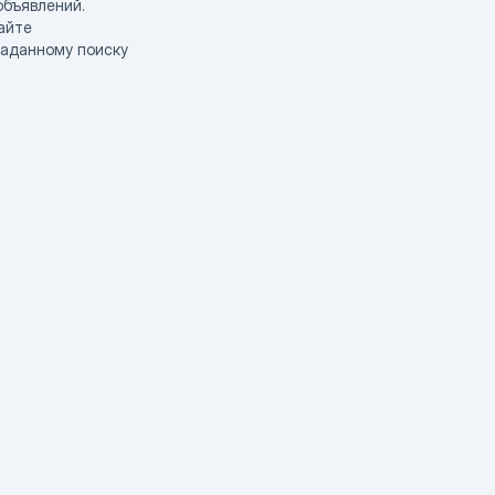
объявлений.
айте
заданному поиску