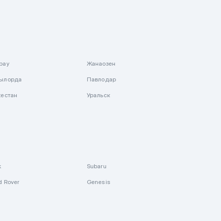
рау
Жанаозен
ылорда
Павлодар
кестан
Уральск
k
Subaru
d Rover
Genesis