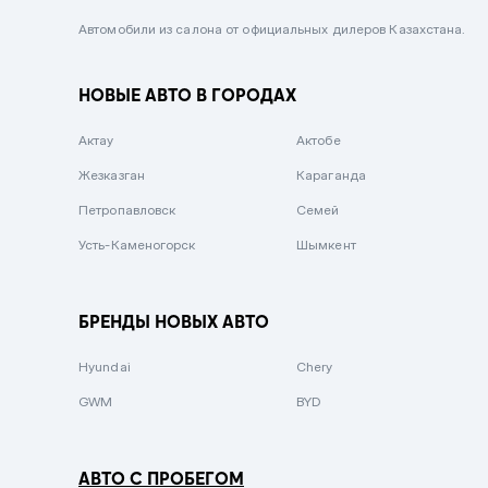
Черный металлик
Автомобили из салона от официальных дилеров Казахстана.
Стальной
НОВЫЕ АВТО В ГОРОДАХ
Вишневый
Серебристый металлик
Актау
Актобе
Темно-коричневый
Жезказган
Караганда
Бело-Дымчатый
Петропавловск
Семей
Светло-зелёный металлик
Усть-Каменогорск
Шымкент
Бирюзовый
Темно-синий металлик
БРЕНДЫ НОВЫХ АВТО
Зеленый металлик
Hyundai
Chery
Комбинированный
GWM
BYD
АВТО С ПРОБЕГОМ