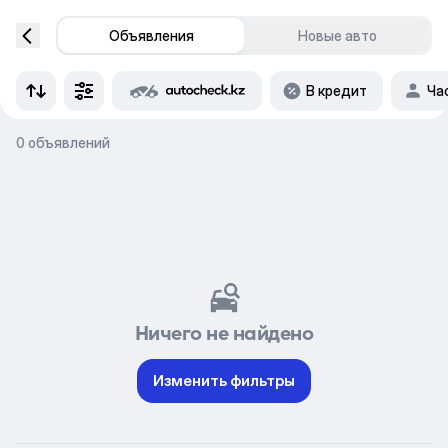
Объявления
Новые авто
В кредит
Ча
0 объявлений
Ничего не найдено
Изменить фильтры