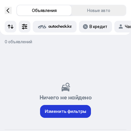
Объявления
Новые авто
В кредит
Ча
0 объявлений
Ничего не найдено
Изменить фильтры