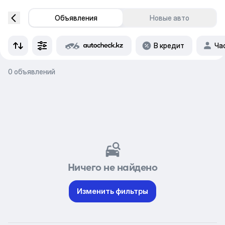
Объявления
Новые авто
В кредит
Ча
0 объявлений
Ничего не найдено
Изменить фильтры