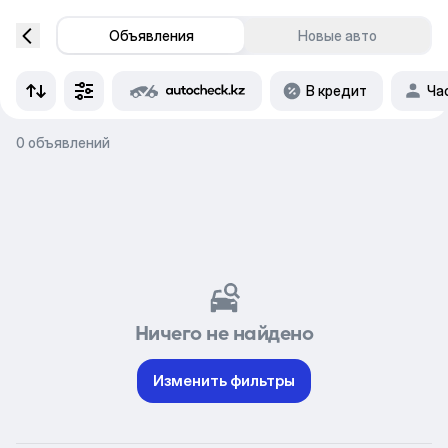
Объявления
Новые авто
В кредит
Ча
0 объявлений
Ничего не найдено
Изменить фильтры