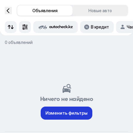
Объявления
Новые авто
В кредит
Ча
0 объявлений
Ничего не найдено
Изменить фильтры