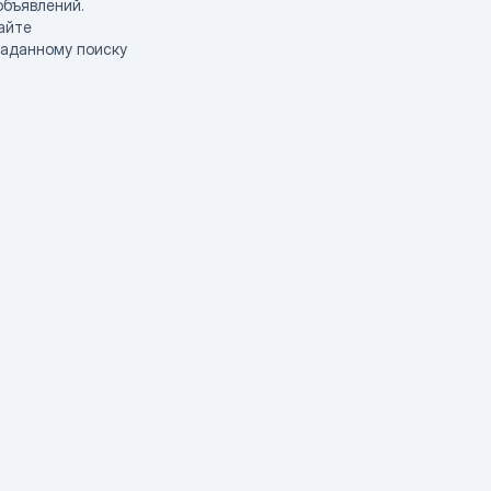
объявлений.
айте
заданному поиску