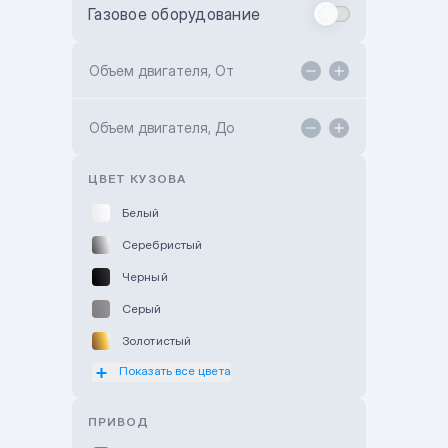
Газовое оборудование
Toyota Astana
Toyota Kokshetau
Объем двигателя, От
TANK Motors Karaganda
Объем двигателя, До
Hyundai ShymCity
Toyota Shygys
ЦВЕТ КУЗОВА
Белый
Серебристый
Черный
Серый
Золотистый
Показать все цвета
Оранжевый
Розовый
ПРИВОД
Красный