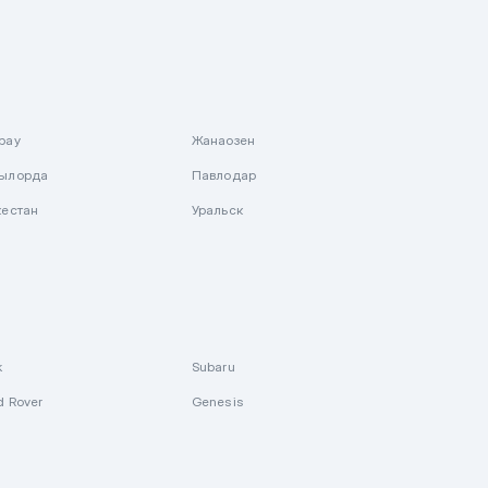
рау
Жанаозен
ылорда
Павлодар
кестан
Уральск
k
Subaru
d Rover
Genesis