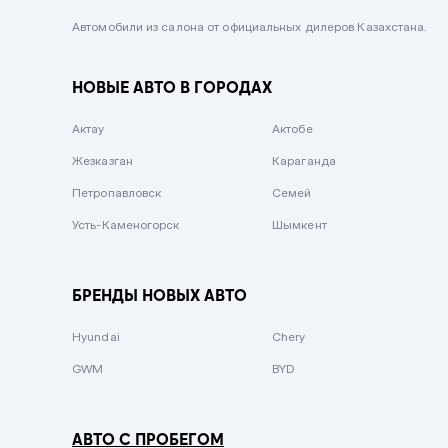
Черный металлик
Автомобили из салона от официальных дилеров Казахстана.
Стальной
НОВЫЕ АВТО В ГОРОДАХ
Вишневый
Серебристый металлик
Актау
Актобе
Темно-коричневый
Жезказган
Караганда
Бело-Дымчатый
Петропавловск
Семей
Светло-зелёный металлик
Усть-Каменогорск
Шымкент
Бирюзовый
Темно-синий металлик
БРЕНДЫ НОВЫХ АВТО
Зеленый металлик
Hyundai
Chery
Комбинированный
GWM
BYD
АВТО С ПРОБЕГОМ