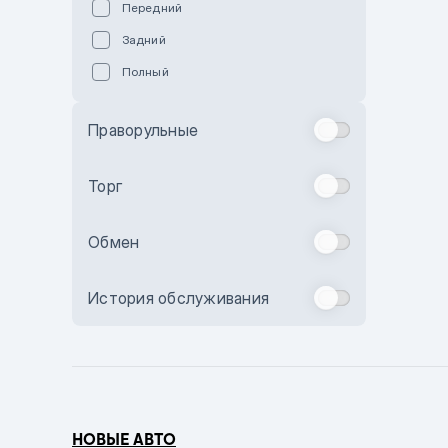
Передний
Пурпурный
Задний
Коричневый
Полный
Голубой
Синий
Праворульные
Фиолетовый
Зеленый
Торг
Желтый
Обмен
Бежевый
Бордовый
История обслуживания
Комбинированный
Бронзовый
Темно-синий
Серый металлик
НОВЫЕ АВТО
Сиреневый металлик