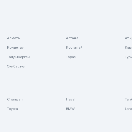
Алматы
Астана
Аты
Кокшетау
Костанай
Кыз
Талдыкорган
Тараз
Тур
Экибастуз
Changan
Haval
Tan
Toyota
BMW
Lan