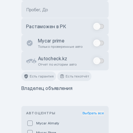
Пробег, До
Растаможен в РК
Mycar prime
Только проверенные авто
Autocheck.kz
Отчет по истории авто
Есть гарантия
Есть техотчёт
Владелец объявления
АВТОЦЕНТРЫ
Выбрать все
Mycar Almaty
Mycar Store