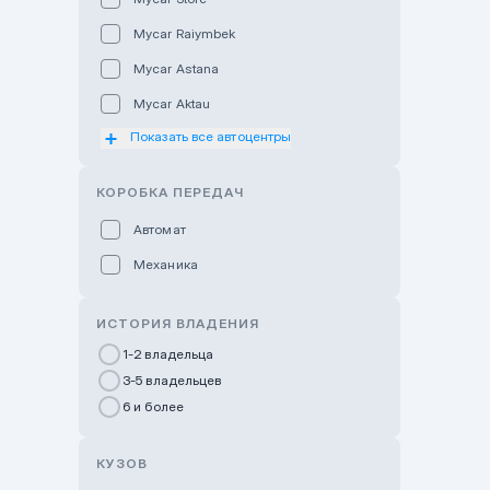
Mycar Raiymbek
Mycar Astana
Mycar Aktau
Показать все автоцентры
Mycar Uralsk
Haval & Tank Kyzylorda
КОРОБКА ПЕРЕДАЧ
Haval & Tank Pavlodar
Автомат
Bavaria Almaty
Механика
Mycar Shymkent
Bavaria Astana
ИСТОРИЯ ВЛАДЕНИЯ
GWM Nurly Zhol
1-2 владельца
3-5 владельцев
Chery Astana
6 и более
Changan Auto Nurly Zhol
Haval Atyrau
КУЗОВ
Hyundai Auto Almaty