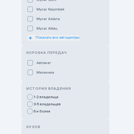
Mycar Raiymbek
Mycar Astana
Mycar Aktau
Показать все автоцентры
Mycar Uralsk
Haval & Tank Kyzylorda
КОРОБКА ПЕРЕДАЧ
Haval & Tank Pavlodar
Автомат
Bavaria Almaty
Механика
Mycar Shymkent
Bavaria Astana
ИСТОРИЯ ВЛАДЕНИЯ
GWM Nurly Zhol
1-2 владельца
3-5 владельцев
Chery Astana
6 и более
Changan Auto Nurly Zhol
Haval Atyrau
КУЗОВ
Hyundai Auto Almaty