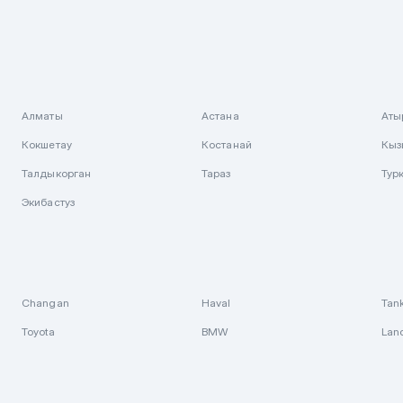
Алматы
Астана
Аты
Кокшетау
Костанай
Кыз
Талдыкорган
Тараз
Тур
Экибастуз
Changan
Haval
Tan
Toyota
BMW
Lan