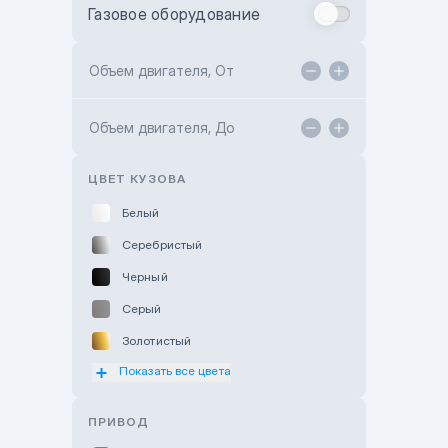
Газовое оборудование
Toyota Astana
Toyota Kokshetau
Объем двигателя, От
TANK Motors Karaganda
Объем двигателя, До
Hyundai ShymCity
Toyota Shygys
ЦВЕТ КУЗОВА
Белый
Серебристый
Черный
Серый
Золотистый
Показать все цвета
Оранжевый
Розовый
ПРИВОД
Красный