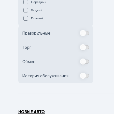
Передний
Пурпурный
Задний
Коричневый
Полный
Голубой
Синий
Праворульные
Фиолетовый
Зеленый
Торг
Желтый
Обмен
Бежевый
Бордовый
История обслуживания
Комбинированный
Бронзовый
Темно-синий
Серый металлик
НОВЫЕ АВТО
Сиреневый металлик