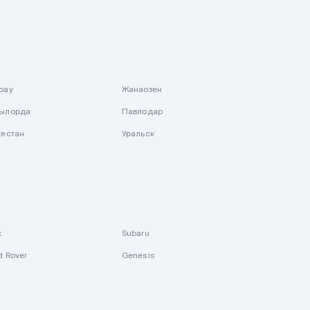
рау
Жанаозен
ылорда
Павлодар
кестан
Уральск
k
Subaru
d Rover
Genesis