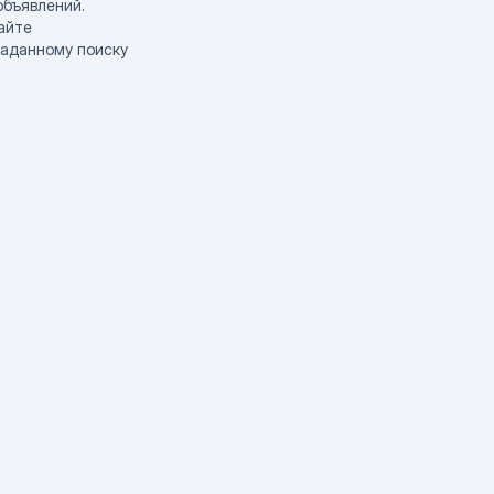
объявлений.
айте
заданному поиску