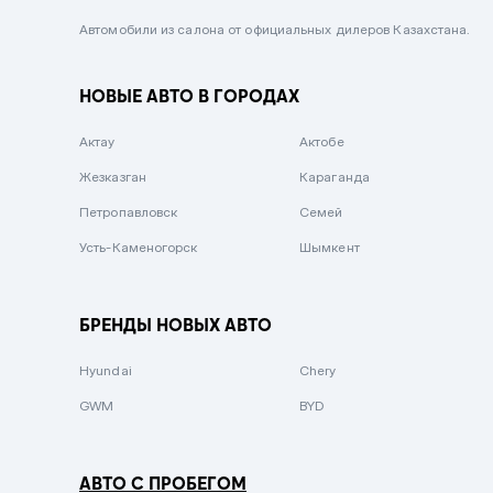
Черный металлик
Автомобили из салона от официальных дилеров Казахстана.
Стальной
НОВЫЕ АВТО В ГОРОДАХ
Вишневый
Серебристый металлик
Актау
Актобе
Темно-коричневый
Жезказган
Караганда
Бело-Дымчатый
Петропавловск
Семей
Светло-зелёный металлик
Усть-Каменогорск
Шымкент
Бирюзовый
Темно-синий металлик
БРЕНДЫ НОВЫХ АВТО
Зеленый металлик
Hyundai
Chery
Комбинированный
GWM
BYD
АВТО С ПРОБЕГОМ