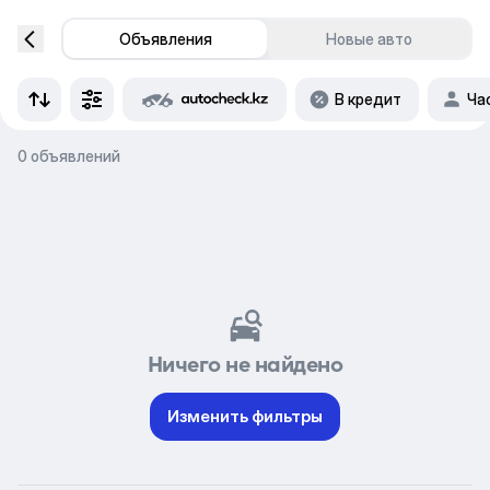
Объявления
Новые авто
В кредит
Ча
0 объявлений
Ничего не найдено
Изменить фильтры